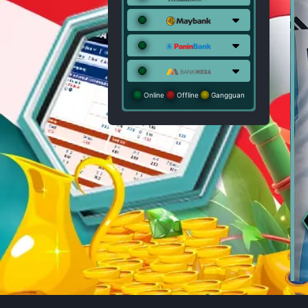
Online
Offline
Gangguan