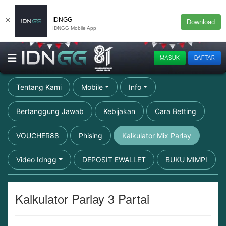
×
IDNGG
Download
IDNGG Mobile App
MASUK
DAFTAR
Tentang Kami
Mobile
Info
Bertanggung Jawab
Kebijakan
Cara Betting
VOUCHER88
Phising
Kalkulator Mix Parlay
Video Idngg
DEPOSIT EWALLET
BUKU MIMPI