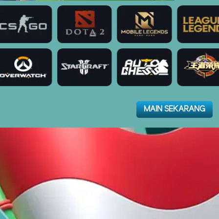
MAIN SEKARANG