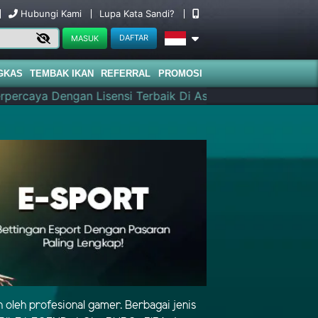
Hubungi Kami
Lupa Kata Sandi?
DAFTAR
GKAS
TEMBAK IKAN
REFERRAL
PROMOSI
 Lisensi Terbaik Di Asia | E-Sport | Slots | IDNLive | ID
oleh profesional gamer. Berbagai jenis