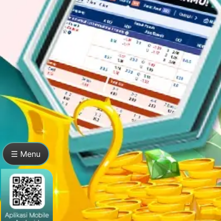
☰ Menu