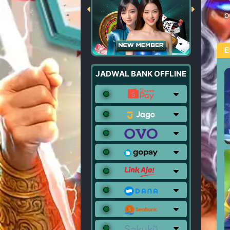
b
E
JADWAL BANK OFFLINE