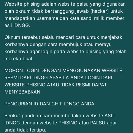
Website phising adalah website palsu yang digunakan
oleh oknum tidak bertanggung jawab (hacker) untuk
mendapatkan username dan kata sandi milik member
asli IDNGG.
Oknum tersebut selalu mencari cara untuk menjebak
korbannya dengan cara membujuk atau merayu
korbannya agar login pada website phising yang telah
mereka buat.
MOHON LOGIN DENGAN MENGGUNAKAN WEBSITE
RESMI DARI IDNGG APABILA ANDA LOGIN DARI
WEBSITE PHISING ATAU TIDAK RESMI DAPAT
MENYEBABKAN
PENCURIAN ID DAN CHIP IDNGG ANDA.
Berikut panduan cara membedakan website ASLI
IDNGG dengan website PHISING atau PALSU agar
anda tidak tertipu.