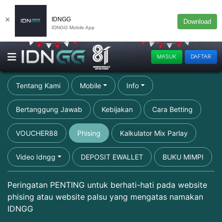
×
IDNGG
Download
IDNGG Mobile App
MASUK
DAFTAR
Tentang Kami
Mobile
Info
Bertanggung Jawab
Kebijakan
Cara Betting
VOUCHER88
Phising
Kalkulator Mix Parlay
Video Idngg
DEPOSIT EWALLET
BUKU MIMPI
Peringatan PENTING untuk berhati-hati pada website
phising atau website palsu yang mengatas namakan
IDNGG