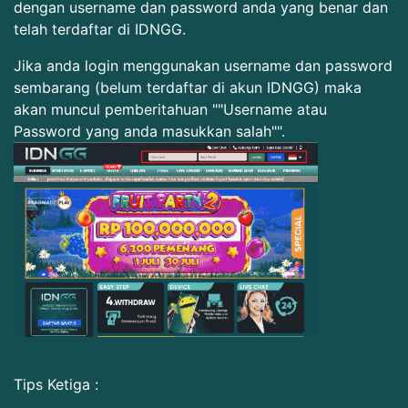
dengan username dan password anda yang benar dan
telah terdaftar di IDNGG.
Jika anda login menggunakan username dan password
sembarang (belum terdaftar di akun IDNGG) maka
akan muncul pemberitahuan ""Username atau
Password yang anda masukkan salah"".
Tips Ketiga :