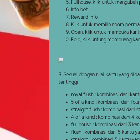
Fullhouse, klik untuk mengubah p
Info bet
Reward info
Klik untuk memilih room permai
Open, klik untuk membuka kart
Fold, klik untung membuang ka
3. Sesuai dengan nilai kartu yang di
tertinggi
royal flush : kombinasi dari kar
5 of a kind : kombinasi dari fou
straight flush : kombinasi dari s
4 of a kind : kombinasi dari 4 
full house : kombinasi dari 3 k
flush : kombinasi dari 5 kartu y
straight : kombinasi 5 kartu ya