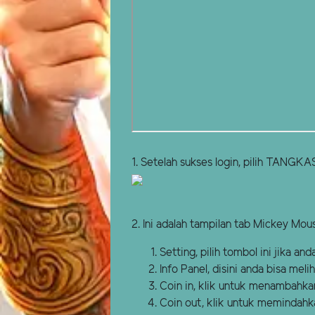
1. Setelah sukses login, pilih TANGKAS
2. Ini adalah tampilan tab Mickey Mo
Setting, pilih tombol ini jika 
Info Panel, disini anda bisa meli
Coin in, klik untuk menambahka
Coin out, klik untuk memindahk