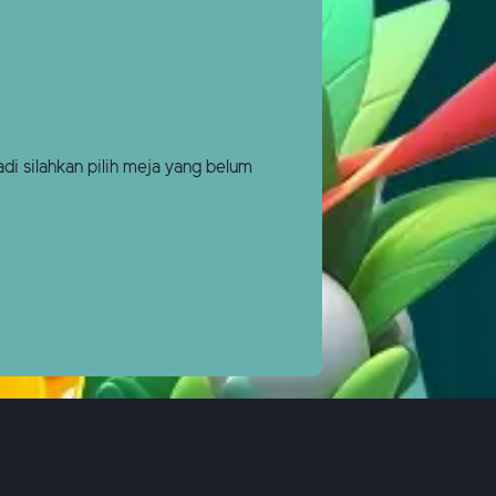
jadi silahkan pilih meja yang belum