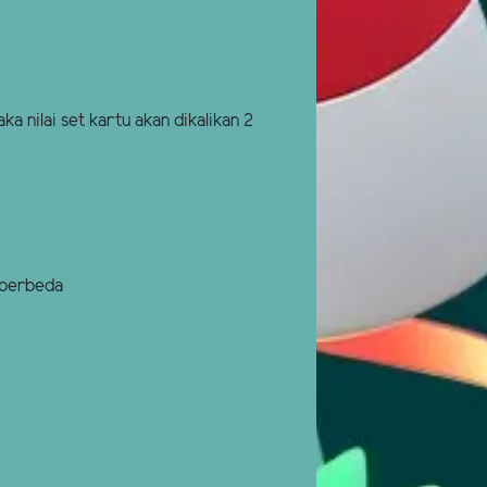
ka nilai set kartu akan dikalikan 2
g berbeda